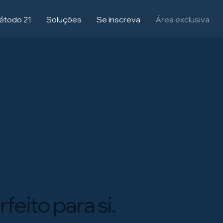
étodo 21
Soluções
Se inscreva
Área exclusiva
feito para si.