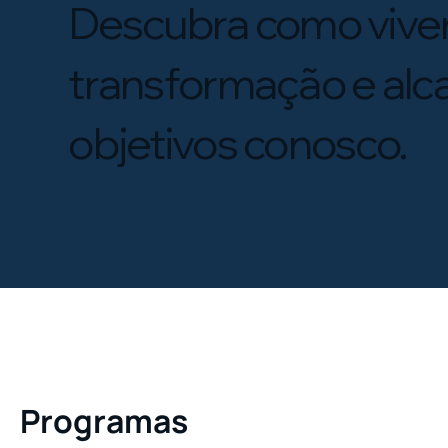
Descubra como viver
transformação e alc
objetivos conosco.
Programas