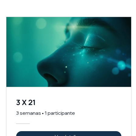
3 X 21
3 semanas
•
1 participante