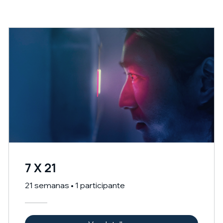
7 X 21
21 semanas
•
1 participante