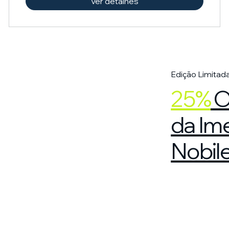
Ver detalhes
Edição Limitad
25%
O
da Im
Nobil