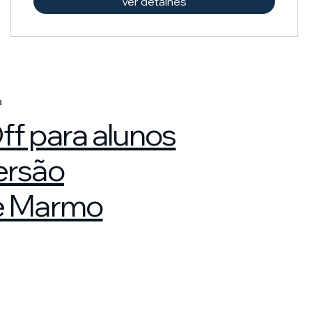
Ver detalhes
a
ff para alunos
ersão
e Marmo